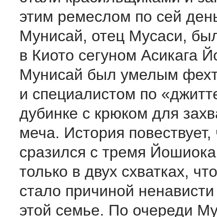
этим ремеслом по сей ден
Мунисай, отец Мусаси, бы
в Киото сегуном Асикага Й
Мунисай был умелым фех
и специалистом по «джитт
дубинке с крюком для захв
меча. История повествует,
сразился с тремя Йошиока
только в двух схватках, чт
стало причиной ненависти
этой семье. По очереди М