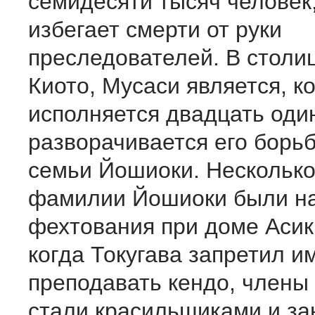
семидесяти тысяч человек,
избегает смерти от руки
преследователей. В столи
Киото, Мусаси является, к
исполняется двадцать один
разворачивается его борьб
семьи Йошиоки. Несколько
фамилии Йошиоки были н
фехтования при доме Асик
когда Токугава запретил и
преподавать кендо, члены
стали красильщиками и з