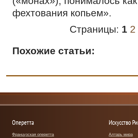
(«монах»), понималось как
фехтования копьем».
Страницы:
1
2
Похожие статьи:
Оперетта
Искусство Р
Французская оперетта
Алтарь мира