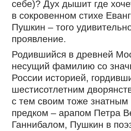
себе)? Дух дышит где хоче
в сокровенном стихе Еванг
Пушкин – того удивительн
проявление.
Родившийся в древней Мос
несущий фамилию со знач
России историей, гордивш
шестисотлетним дворянств
с тем своим тоже знатным
предком – арапом Петра В
Ганнибалом, Пушкин в поэз