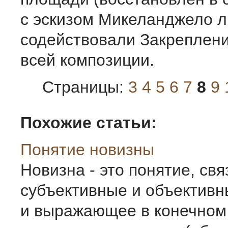
с эскизом Микеланджело ли
содействовали Закреплен
всей композиции.
Страницы:
3
4
5
6
7
8
9
Похожие статьи:
Понятие новизны
Новизна - это понятие, с
субъективные и объектив
и выражающее в конечном