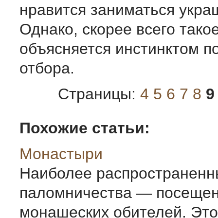
нравится заниматься укра
Однако, скорее всего тако
объясняется инстинктом п
отбора.
Страницы:
4
5
6
7
8
9
Похожие статьи:
Монастыри
Наиболее распространенн
паломничества — посеще
монашеских обителей. Это