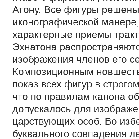
Атону. Все фигуры реше­ны
иконографической ма­нере
характерные приемы тракт
Эхнатона распро­страняютс
изображения чле­нов его с
Композиционным новшеств
показ всех фигур в строго
что по правилам канона о
допус­калось для изображ
царствую­щих особ. Во из
букваль­ного совпадения л