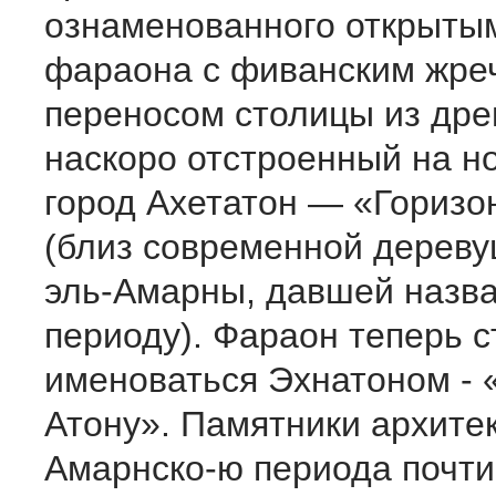
ознаменованного откры­ты
фараона с фиванским жре
переносом столицы из дре
наскоро отстроенный на н
город Ахетатон — «Горизо
(близ современ­ной дерев
эль-Амарны, давшей назв
периоду). Фараон теперь с
именоваться Эхнатоном - 
Атону». Памятники архите
Амарнско-ю периода почти