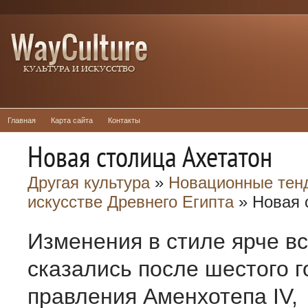
Главная
Карта сайта
Контакты
Новая столица Ахетатон
Другая культура
»
Новационные тен
искусстве Древнего Египта
» Новая 
Изме­нения в стиле ярче вс
сказались после шестого г
правления Амен­хотепа IV,