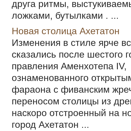
друга ритмы, выстукиваем
ложками, бутылками . ...
Новая столица Ахетатон
Изме­нения в стиле ярче вс
сказались после шестого г
правления Амен­хотепа IV,
ознаменованного откры­ты
фараона с фиванским жре
переносом столицы из дре
наскоро отстроенный на н
город Ахетатон ...