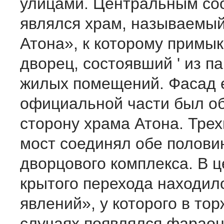
улицами. Центральным со
являлся храм, называемы
Атона», к которому примы
дворец, состоявший ' из п
жилых помещений. Фасад 
официальной части был о
сторону храма Атона. Тре
мост соединял обе полови
дворцового комплекса. В 
крытого перехода находил
явлений», у которого в тор
случаях появлялся фараон