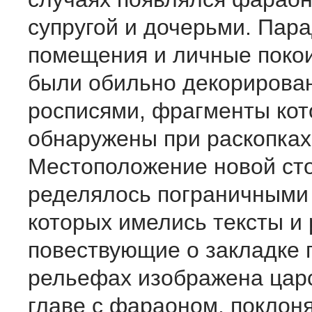
супругой и дочерьми. Пар
помещения и личные по­ко
были обильно декориро­ва
росписями, фрагменты кот
обнаружены при раскопках 
Местоположение новой ст
ределялось пограничными 
которых имелись тексты и 
повествующие о закладке 
рельефах изображена царс
главе с фараоном, покло­