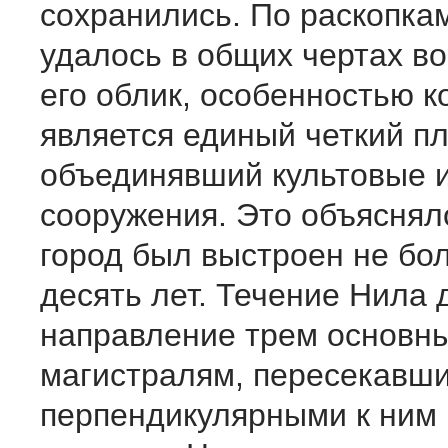
сохранились. По раскопка
удалось в об­щих чертах в
его облик, особенностью к
является единый четкий пл
объединявший культовые 
сооружения. Это объясняло
город был выстроен не бо
десять лет. Течение Нила 
направление трем основн
магистралям, пере­секавш
перпендикулярными к ним