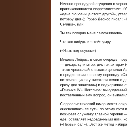
Именно процедурой сгущения в черно
практиковавшихся сюрреалистами: «У
«одна любовница стоит другой», утв
потребу дня»); Робер Деснос писал: «
Селяви», или:
Ты так покорно меня самоубиваешь
Что как-нибудь и я тебя умру
(«Язык под соусом»)
Мишель Лейрис, в свою очередь, пред
— дикарь-кунктатор, дик тик актора» 
также чрезвычайно высоко ценился 
в предисловии к своему переводу «Ох
встречающихся у писателя «слов с дв
сразу два значения») и подчеркивал 
«Генрихе IV» Шекспира: вынужденный
поставленный ему вопрос, он выпалил
Сюрреалистический юмор может сохра
обесценивать ее суть: по этому пути 
пожирает служанку главной героини 
еде, оставляет недоеденными ноги, 
(«Первый бал»). Этот же метод избир