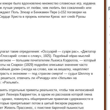
м юморе было вдохновлено множество словесных игр, издавна
ж лучше умереть от любви, чем любить без сожалений» или
ерждают Поль Элюар и Бенжамен Пере («152 поговорки на
Сердце Христа в прорезь копилки Креза: вот сrеdо Ррозы
лагал такие определения: «Оссуарий — суаре рас», «Диктатор
(«Глоссарий: слово к слову», 1925). Подобный образ мыслей
Арагоном — большим почитателем Льюиса Кэрролла, — который
оты на Снарка» (1929) подробно описывал значение часто
ойным дном» («когда на слово, как на вешалку, нацепляют
страсть к экономии — под страхом смерти! — судьи Шеллоу в
 решиться, отвечать ли «Ричард» или «Уильям» на
: «Рильям!».
нять отдельные приметы реальности, чтобы тем интенсивней
идет Леонора Каррингтон, в одном из рассказов которой гиена
— однако, повинуясь общепринятым правилам сдержанности в
которые припрятывает потом в шитый бисером ридикюль
ает Жизель Прассинос, с поистине барочной пышностью