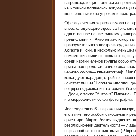
нагромождающая логические противор
избыточной логической аргументации е
меня еще никто не упрекал в пристра
Сфера действия черного юмора не ог
вновь следующего здесь за Гегелем, 
единственное по-настоящему универса
предисловии к «Антологии», юмор зач
нравоучительного настроя» художнико
Хогарта и Гойи, в несколько меньшей
помимо живописи сюрреалистов, он у
среди картин членов группы особо о
привычное представление о реальности
черного юмора— кинематограф: Мак Се
командуют парадом, стройные шеренги 
блистательным "Ногам за миллион дол
пещеры подсознания, которыми, без с
—Дали, а также "Антракт" Пикабиа». Г
и о сюрреалистической фотографии.
Исследуя способы выражения юмора, 
его этике, его особом отношении к ре
ориентира. Марко Ристич выдвигает н
революционной деятельности — лишь 
вырванной из тенет системы» («Черн