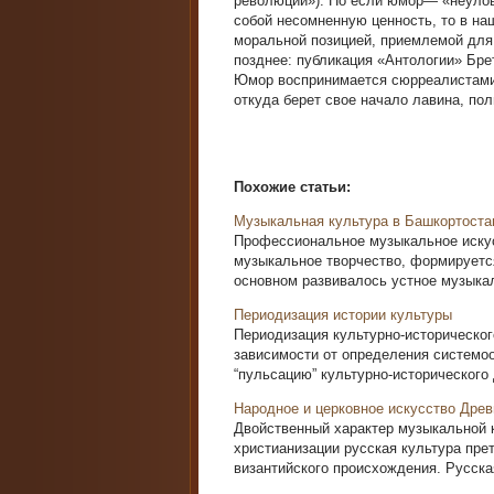
революции»). Но если юмор— «неулов
собой несомненную ценность, то в на
моральной позицией, приемлемой для 
позднее: публикация «Антологии» Бр
Юмор воспринимается сюрреалистами в
откуда берет свое начало лавина, по
Похожие статьи:
Музыкальная культура в Башкортоста
Профессиональное музыкальное искус
музыкальное творчество, формируется
основном развивалось устное музыкал
Периодизация истории культуры
Периодизация культурно-исторического
зависимости от определения системо
“пульсацию” культурно-исторического 
Народное и церковное искусство Дре
Двойственный характер музыкальной 
христианизации русская культура пре
византийского происхождения. Русская