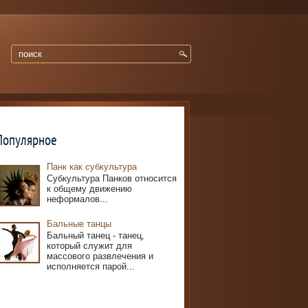
Популярное
Панк как субкультура
Субкультура Панков относится
к общему движению
неформалов...
Бальные танцы
Бальный танец - танец,
который служит для
массового развлечения и
исполняется парой...