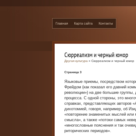
Главная
Карта сайта
Контакты
Сюрреализм и черный юмор
Другая культура
» Сюрреализм и черный юмор
Страница 3
Языковые приемы, посредством котор
Фрейдом (как показал его давний ко
революции») на две большие группы,
процесса. С одной стороны, это мног
справках, представляющих авторов «А
дихотомией, говоря, например, об Изи
«повторение знаменитых мыслей или
смысла», а также «потоки самых нев
«многословные пояснения и так очев
риторических периодов».