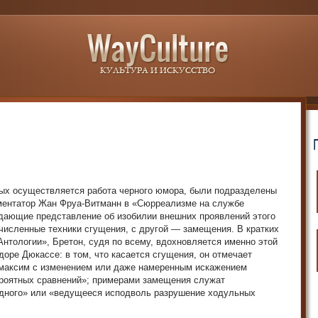
ых осуществляется работа черного юмора, были подразделены
мментатор Жан Фруа-Витманн в «Сюрреализме на службе
 дающие представление об изобилии внешних проявлений этого
очисленные техники сгущения, с другой — замещения. В кратких
нтологии», Бретон, судя по всему, вдохновляется именно этой
доре Дюкассе: в том, что касается сгущения, он отмечает
 максим с изменением или даже намеренным искажением
ероятных сравнений»; примерами замещения служат
идного» или «ведущееся исподволь разрушение ходульных