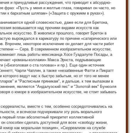
ечия и причудливые рассуждения, что приводит к абсурдно-
е фраз: «Пусть у меня и желтые глаза, говаривал он часто, но
стии к бархатным шляпам» («Защита с оружием в руках»).
раничивается одной словесностью, даже если для Бретона,
поэзия возвышается над прочими видами искусств как
льное искусство. В живописи прошлого, говорит Бретон в
астую вырождался в карикатуру по причине «сатирического или
в. Впрочем, некоторое исключение он делает для части работ
 степени — Сера. В современном изобразительном искусстве,
поминает лишь работы мексиканца Хосе Гуадалупе Посады, а
тмечает «романы-коллажи» Макса Эрнста, подрывающие
 («Безголовая о ста головах» и пр.). Еще один источник
ннетт, Чарли Чаплин, а также «незабвенные Фатти и Пикратт
которого ведут нас к быстро забытым, но от того не менее
ларов" и "Расписным пряникам", и дальше, к тем вылазкам в
омнения, являются "Андалузский пес" и "Золотой век" Бунюэля
оворя о юморе в изобразительном искусстве, не стоит забывать
сюрреалисты, вместе с тем, особенно сосредоточивались на
альности, и всячески подчеркивали эту роль морального
а первый план абсолютный приоритет коллективной
он способен сделать доступной для всех «свободу жизни,
ый юмор как моральная позиция», «Сюрреализм на службе