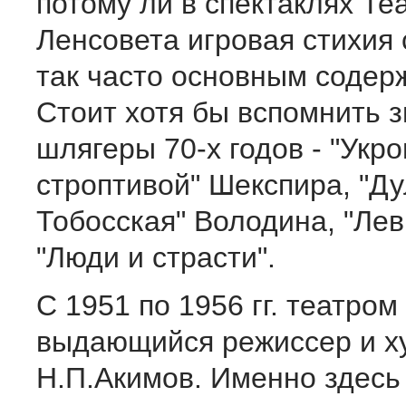
потому ли в спектаклях Те
Ленсовета игровая стихия
так часто основным соде
Стоит хотя бы вспомнить 
шлягеры 70-х годов - "Укр
строптивой" Шекспира, "Д
Тобосская" Володина, "Лев
"Люди и страсти".
С 1951 по 1956 гг. театром
выдающийся режиссер и х
Н.П.Акимов. Именно здесь