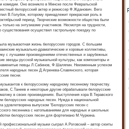
и комедии. Оно возникло в Минске после Февральской
вестный белорусский актер и режиссер Ф.Жданович. Вего
упил В.Голубок, которому принадлежит прекрасная роль в
еоктябрьский период. Творческие возможности общества были
ь только на энтузиазме участников. Несмотря на трудности,
го существования осуществил гастрольную поездку по
была музыкаотная жизнь белорусских городов. С большим
раинские музыкально-драматические и хоровые коллективы,
ику с лучшими произведениями отечественных и зарубежных
ие звезды русской музыкальной культуры, как композиторы и
знаменитые певцы Л.Сабинов, Ф.Шаляпин. Неизменным успехом
теля народных песен Д.Агренева-Славянского, которая
ские песни.
музыкантов к белорусскому народному песенному творчеству.
ков, С.Танеев и некоторые другие обрабатывали белорусские
матику в своих произведениях. Выступления хора В.Теравского
ии белорусских народных песен. Нужда в национальной
ла удовлетворена выпуском “Белорусских песен с
усского песенника с натопываниями для народных и школьных
работки белорусских песен для фортепиано М.Чуркина.
й профессиональной музыки сыграл А.Роговский – автор сюиты