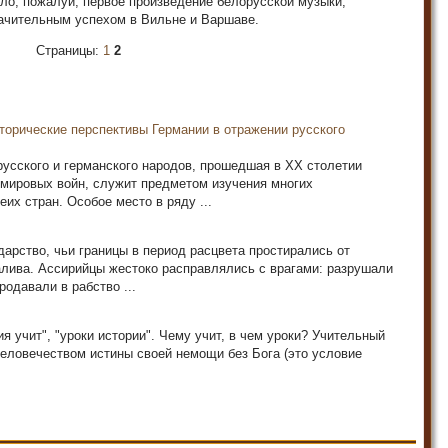
ло, пожалуй, первое произведение белорусской музыки,
начительным успехом в Вильне и Варшаве.
Страницы:
1
2
сторические перспективы Германии в отражении русского
усского и германского народов, прошедшая в XX столетии
 мировых войн, служит предметом изучения многих
их стран. Особое место в ряду ...
арство, чьи границы в период расцвета простирались от
алива. Ассирийцы жестоко расправлялись с врагами: разрушали
родавали в рабство ...
ия учит", "уроки истории". Чему учит, в чем уроки? Учительный
еловечеством истины своей немощи без Бога (это условие