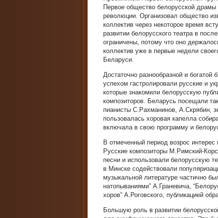
Первое общество белорусской драмы 
революции. Организовал общество из
коллектив через некоторое время вст
развитии белорусского театра в посл
ограничены, потому что оно держалос
коллектив уже в первые недели свое
Беларуси.
Достаточно разнообразной и богатой 
успехом гастролировали русские и ук
которые знакомили белорусскую публ
композиторов. Беларусь посещали так
пианисты С.Рахманинов, А.Скрябин, 
пользовалась хоровая капелла собира
включала в свою программу и белорус
В отмеченный период возрос интерес 
Русские композиторы М.Римский-Корса
песни и использовали белорусскую те
в Минске содействовали популяризац
музыкальной литературе частично бы
натопываниями” А.Граневича, “Белор
хоров” А.Роговского, публикацией об
Большую роль в развитии белорусско