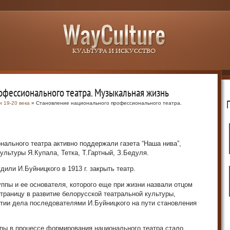
офессионального театра. Музыкальная жизнь
и 19-20 века
» Становление национального профессионального театра.
нального театра активно поддержали газета “Наша нива”,
ультуры Я.Купала, Тетка, Т.Гартный, З.Бедуля.
или И.Буйницкого в 1913 г. закрыть театр.
ппы и ее основателя, которого еще при жизни назвали отцом
страницу в развитие белорусской театральной культуры,
тии дела последователями И.Буйницкого на пути становления
пы в процессе формирования национального театра стало