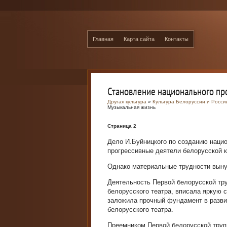
Главная
Карта сайта
Контакты
Становление национального пр
Другая культура
»
Культура Белоруссии и Росси
Музыкальная жизнь
Страница 2
Дело И.Буйницкого по созданию нацио
прогрессивные деятели белорусской к
Однако материальные трудности вынуд
Деятельность Первой белорусской тру
белорусского театра, вписала яркую 
заложила прочный фундамент в разви
белорусского театра.
Преемником Первой белорусской труп