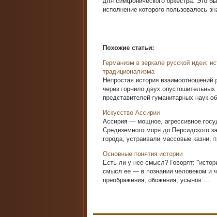
для симфонического оркестра. Это бы
исполнение которого пользовалось з
Похожие статьи:
Германизм в зеркале русской идеи: и
традиционализма
Непростая история взаимоотношений р
через горнило двух опустошительных
представителей гуманитарных наук обе
Искусство Ассирии
Ассирия — мощное, агрессивное госуд
Средиземного моря до Персидского з
города, устраивали массовые казни, п
Основные понятия истории
Есть ли у нее смысл? Говорят: "истор
смысл ее — в познании человеком и ч
преображения, обожения, усынов ...