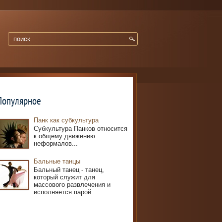
Популярное
Панк как субкультура
Субкультура Панков относится
к общему движению
неформалов...
Бальные танцы
Бальный танец - танец,
который служит для
массового развлечения и
исполняется парой...