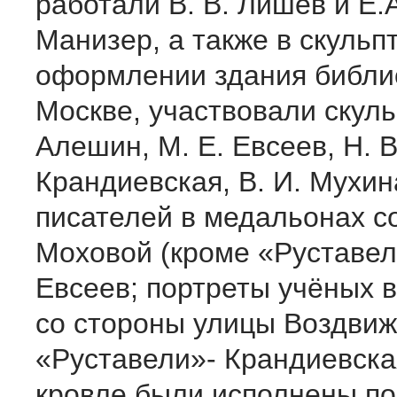
работали В. В. Лишев и Е.
Манизер, а также в скульп
оформлении здания библи
Москве, участвовали скуль
Алешин, М. Е. Евсеев, Н. В
Крандиевская, В. И. Мухин
писателей в медальонах с
Моховой (кроме «Руставел
Евсеев; портреты учёных 
со стороны улицы Воздвиж
«Руставели»- Крандиевска
кровле были исполнены по