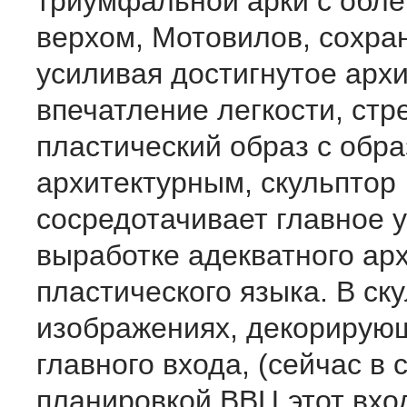
триумфальной арки с обл
верхом, Мотовилов, сохра
усиливая достигнутое арх
впечатление легкости, стр
пластический образ с обр
архитектурным, скульптор
сосредотачивает главное 
выработке адекватного ар
пластического языка. В ск
изображениях, декорирую
главного входа, (сейчас в 
планировкой ВВЦ этот вхо