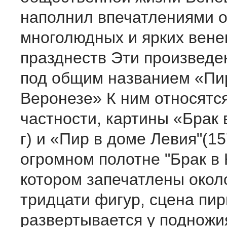
наполнил впечатле­ниями о
многолюдных и ярких вене
празднеств Эти про­изведе
под общим на­званием «П
Веронезе» К ним от­носятся
частности, картины «Брак 
г) и «Пир в доме Левия"(15
огромном полотне "Брак в 
котором запечатлены око­л
тридцати фигур, сцена пи
развертывается у подножи