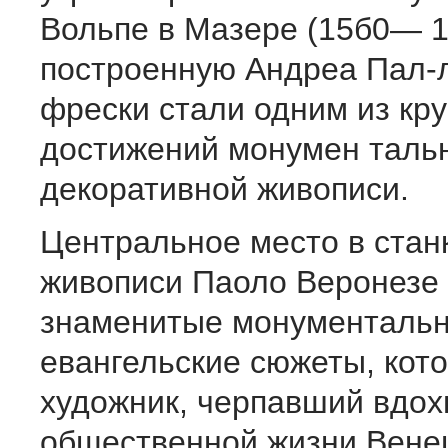
Вольпе в Мазере (15б0— 15
построенную Андреа Пал-
фрески стали одним из кр
достижений монумен таль
декоративной живописи.
Центральное место в стан
живописи Паоло Веронезе 
знаменитые монументаль­н
евангельские сюже­ты, кот
художник, черпавший вдох
общественной жиз­ни Вене