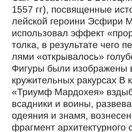
1557 гг), посвященные ист
лейской героини Эсфири 
использовал эффект «прор
толка, в результате чего п
лями «открывалось» голуб
Фигуры были изображены в
кружительных ракурсах В к
«Триумф Мардохея» вздыбл
всадники и воины, развев
одеяния и знамя, вознесе
фрагмент ар­хитектурного 