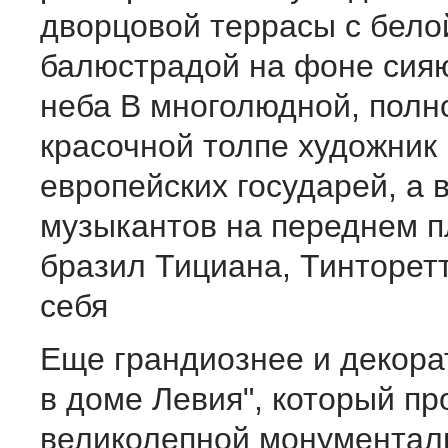
дворцовой террасы с бело
балюстрадой на фоне сия
неба В мно­голюдной, пол
кра­сочной толпе художник
европейских государей, а 
музыкантов на переднем п
бразил Тициана, Тинторетт
себя
Еще грандиознее и декора
в доме Левия", который про
великолепной монументаль