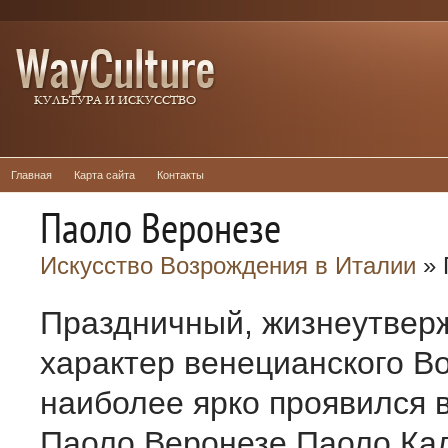
Главная
Карта сайта
Контакты
Паоло Веронезе
Искусство Возрождения в Италии
» 
Праздничный, жизнеутве
характер венецианского В
наиболее ярко проявился 
Паоло Веронезе Паоло Ка