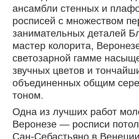
ансамбли стенных и плаф
росписей с множеством пе
занимательных дета­лей Б
мастер колорита, Веронезе
светозарной гам­ме насыщ
звучных цветов и тончайши
объединен­ных общим сер
тоном.
Одна из лучших работ мол
Веронезе — росписи потолк
Сан-Себастьяно в Венеци