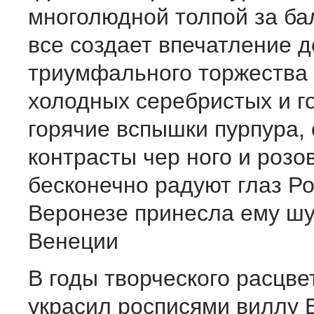
много­людной толпой за б
все создает впечатление д
триумфального торжества
холодных серебристых и г
горячие вспышки пурпура,
контрасты чер ного и розо
бесконечно радуют глаз Р
Веронезе принесла ему шу
Венеции
В годы творческого расцве
украсил росписями виллу 