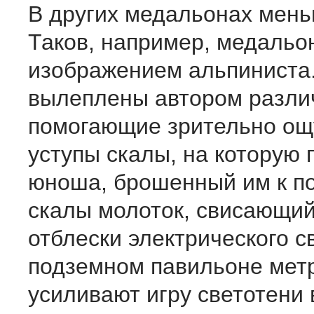
В других медальонах мень
Таков, например, медальо
изображением альпиниста
вылеплены автором разли
помогающие зрительно ощу
уступы скалы, на которую
юноша, брошенный им к п
скалы молоток, свисающий
отблески электрического с
подземном павильоне мет
усиливают игру светотени 