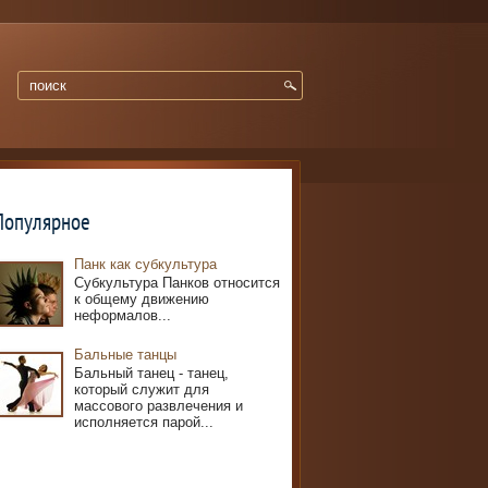
Популярное
Панк как субкультура
Субкультура Панков относится
к общему движению
неформалов...
Бальные танцы
Бальный танец - танец,
который служит для
массового развлечения и
исполняется парой...