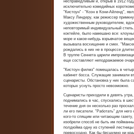
несправедливым и, открыв в 1912 го
исключительно комедийных короткомет
"Кистоун" - "Коэн в Кони-Айленд", яв
Максу Линдеру, как режиссер примкну
художественным руководителем, вдох
неповторимый индивидуальный стиль. 
коктейле, было намешано все: клоуны
море и какое-нибудь взрывчатое веще
вызывала восхищение и смех. "Максен
рождались в них не в процессе длите
В труппе Сеннета царили импровизация
еще составляют неподражаемое очаро
"Кистоун филмз" помещалась в четыр
кабинет босса. Служащие занимали вт
сценаристы. Обстановка у них была с
которых уснуть просто невозможно.
Сценаристы приходили в девять утра,
поднимались в час, спускались в шес
течение дня он несколько раз проска
ли его писатели. "Работать" для него
кого-то спящим или читающим газету,
изобрели способ не быть им пойманны
полдюйма одну из ступеней лестницы 
превосходно. Как бы бесшумно ни кра