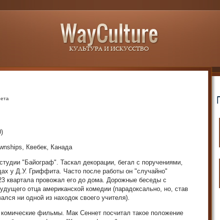
нета
)
wnships, Квебек, Канада
студии "Байограф". Таскал декорации, бегал с поручениями,
дах у Д.У. Гриффита. Часто после работы он "случайно"
23 квартала провожал его до дома. Дорожные беседы с
будущего отца американской комедии (парадоксально, но, став
ался ни одной из находок своего учителя).
е комические фильмы. Мак Сеннет посчитал такое положение