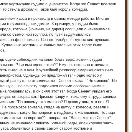
омкое чертыхание будило сценаристов. Когда же Сеннет все-таки
 что стекла дрожали. Таков был король комедии.
ощением хаоса и произвола в самом методе работы. Многие
ятии с сумасшедшим домом. К примеру, у студии было
орода, которые (конечно, не даром) сообщали о начавшемся
ина со съемочной группой, по пути выдумывались
лись на фоне пожара. Сеннет "изобрел" глупых кистоунских
. Купальные костюмы и ночные одеяния этих герлс были
са.
дь сцене собеседник начинал брать верх, хозяин студии
рашивал: "Чье имя здесь стоит?" Ему почтительно отвечали:
рить было не о чем. Крупнейший режиссер американского кино
сценаристом. Однажды он предложил гэг - одно колесо у
ждый раз чуть не отваливается. Сеннет сказал: "Не смешно". Но
щенную, - по секрету поделился своими соображениями с
а понравилась, и он снял этот гэг. Когда Сеннет увидел его
кции, он взорвался. Призвал Капру и, тыча ему в грудь своими
еканил: "По-вашему, это смешно? Я докажу вам, что нет. Я
.На просмотре зрители, глядя на шутку с колесом, ревели и
аздумывал, какую бы попросить надбавку к жалованью. Но лицо
 имя стоит на воротах?" - заорал он. "Ваше, мистер Сеннет". -
енным не означало слишком большой беды, если хорошо знать
 утра объявиться в своем самом старом костюме и