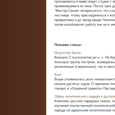
прохаживаться мимо ворот студии с 
провинившимся из окна. После трех дн
"Мистер Сеннет интересуется, что слу
лестнице, чтобы присоединиться к ко
привратника и до звезд вроде Чаплина
затем возобновлял работу как ни в че
Похожие статьи:
Искусство Крита
Вначале 2 тысячелетия до н. э. На К
большую группу построек, возведенны
религиозных (сакральных), так и светс
Кант
Выше упоминалась роль неокантианст
начала десятых годов. О причинах по
говорит в «Охранной грамоте» Пастерна
Образ политического лидера в русск
Комплекс русских народных сказок, п
изучения отечественной политической
народа об идеальном политическом лид