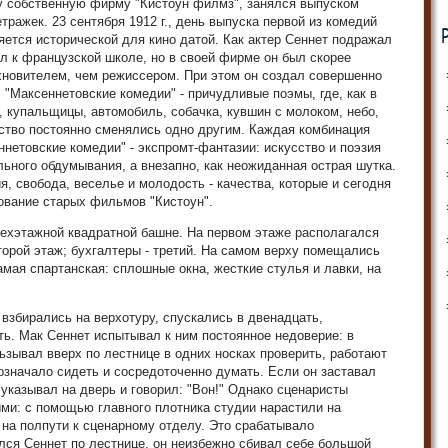
ду собственную фирму "Кистоун филмз", занялся выпуском
ражек. 23 сентября 1912 г., день выпуска первой из комедий
ляется исторической для кино датой. Как актер Сеннет подражал
л к французской школе, но в своей фирме он был скорее
новителем, чем режиссером. При этом он создал совершенно
"Максеннетовские комедии" - причудливые поэмы, где, как в
, купальщицы, автомобиль, собачка, кувшин с молоком, небо,
ство постоянно сменялись одно другим. Каждая комбинация
нетовские комедии" - экспромт-фантазии: искусство и поэзия
льного обдумывания, а внезапно, как неожиданная острая шутка.
, свобода, веселье и молодость - качества, которые и сегодня
вание старых фильмов "Кистоун".
ехэтажной квадратной башне. На первом этаже располагался
орой этаж; бухгалтеры - третий. На самом верху помещались
амая спартанская: сплошные окна, жесткие стулья и лавки, на
 взбирались на верхотуру, спускались в двенадцать,
ть. Мак Сеннет испытывал к ним постоянное недоверие: в
льзывал вверх по лестнице в одних носках проверить, работают
 означало сидеть и сосредоточенно думать. Если он заставал
 указывал на дверь и говорил: "Вон!" Однако сценаристы
ми: с помощью главного плотника студии нарастили на
на полпути к сценарному отделу. Это срабатывало
лся Сеннет по лестнице, он неизбежно сбивал себе большой