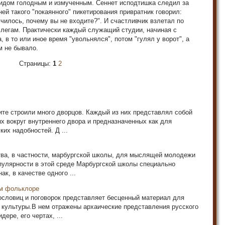
видом голодным и измученным. Сеннет исподтишка следил за
ей такого "покаянного" пикетирования привратник говорил:
чилось, почему вы не входите?". И счастливчик взлетал по
ллегам. Практически каждый служащий студии, начиная с
, в то или иное время "увольнялся", потом "гулял у ворот", а
м не бывало.
Страницы:
1
2
рите строили много дворцов. Каждый из них представлял собой
х вокруг внутреннего двора и предназначенных как для
ких надобностей. Д ...
ва, в частности, марбургской школы, для мыслящей молодежи
пулярности в этой среде Марбургской школы специально
к, в качестве одного ...
ом фольклоре
ословиц и поговорок представляет бесценный материал для
 культуры.В нем отражены архаические представления русского
ере, его чертах, ...