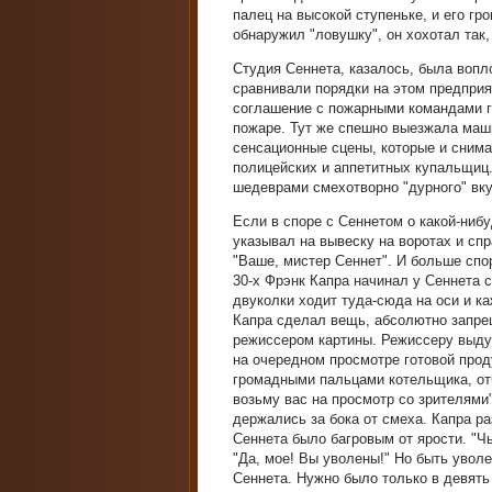
палец на высокой ступеньке, и его гр
обнаружил "ловушку", он хохотал так,
Студия Сеннета, казалось, была вопл
сравнивали порядки на этом предпри
соглашение с пожарными командами г
пожаре. Тут же спешно выезжала маш
сенсационные сцены, которые и снима
полицейских и аппетитных купальщиц
шедеврами смехотворно "дурного" вку
Если в споре с Сеннетом о какой-нибу
указывал на вывеску на воротах и сп
"Ваше, мистер Сеннет". И больше спо
30-х Фрэнк Капра начинал у Сеннета 
двуколки ходит туда-сюда на оси и ка
Капра сделал вещь, абсолютно запре
режиссером картины. Режиссеру выдумк
на очередном просмотре готовой проду
громадными пальцами котельщика, отч
возьму вас на просмотр со зрителями"
держались за бока от смеха. Капра р
Сеннета было багровым от ярости. "Чье
"Да, мое! Вы уволены!" Но быть увол
Сеннета. Нужно было только в девять