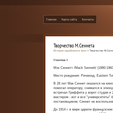
Главная
Карта сайта
Контакты
Творчество М.Сеннета
История зарубежного кино
» Творчество М.Сен
Страница 1
Мэк Сеннетт /Mack Sennett/ (1880-1960
Место рождения: Ричмонд, Eastern To
В 28 лет Мак Сеннет оказался на кино
помогал оператору, снимался в эпизо
встречал Гриффита у ворот студии и 
мастером - вот и все "университеты" 
постановщиком, Сеннет не воспользов
До 1914 г. в мире царили французски