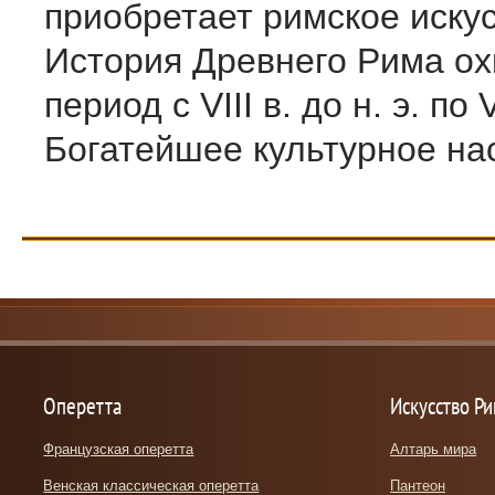
приобрета­ет римское искус
История Древнего Рима ох
период с VIII в. до н. э. по V
Богатейшее культур­ное нас
Оперетта
Искусство Р
Французская оперетта
Алтарь мира
Венская классическая оперетта
Пантеон