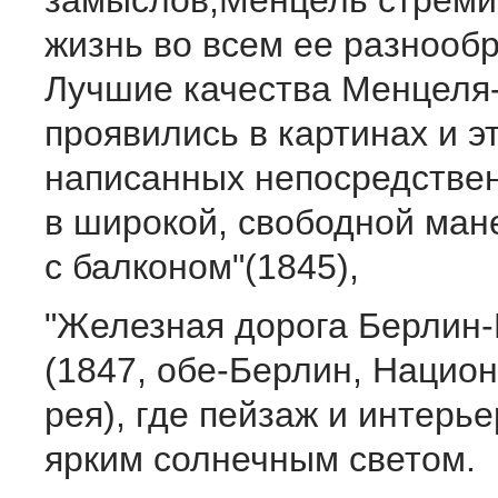
замыслов,Менцель стреми
жизнь во всем ее разнообр
Лучшие качества Мен­целя
проявились в картинах и э
написанных непосредст­вен
в широкой, свободной ман
с балконом"(1845),
"Железная дорога Берлин
(1847, обе-Берлин, Национ
рея), где пейзаж и интерь
ярким солнечным светом.