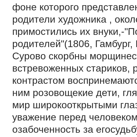
фоне которого представле
родители художника , окол
при­мостились их внуки,-"П
родителей"(1806, Гамбург, 
Сурово скорбны морщинес
встревоженных стариков, 
контра­стом воспринемают
ним розовощекие дети, гл
мир широ­кооткрытыми гла
уважение перед человеком
озабоченность за егосудьб