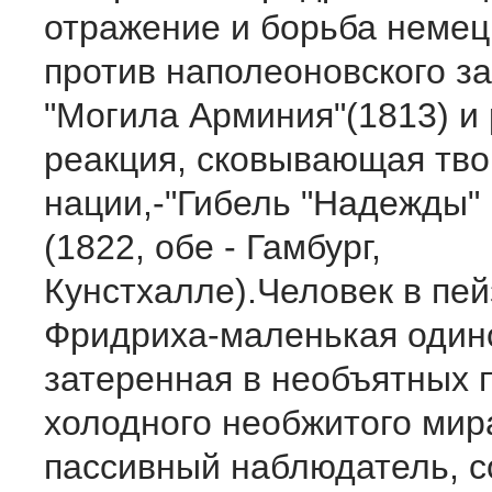
отражение и борьба немец
про­тив наполеоновского з
"Могила Арминия"(1813) и
реак­ция, сковывающая тв
нации,-"Гибель "Надежды" 
(1822, обе - Гамбург,
Кунстхалле).Человек в пе
Фридриха-маленькая один
затеренная в необъятных 
холодного необжитого мир
пассивный наблюдатель, 