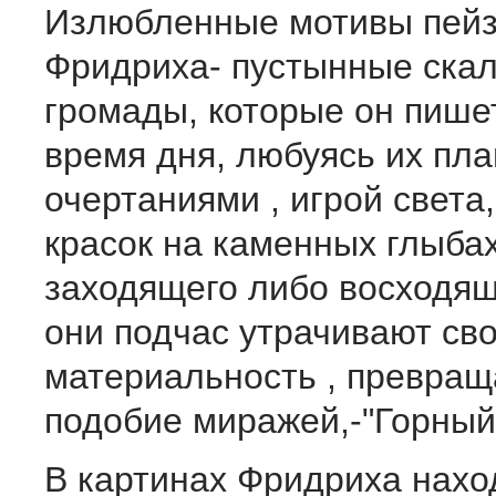
Излюб­ленные мотивы пей
Фридриха- пустынные ска
громады, которые он пише
время дня, любуясь их пл
очертаниями , игрой свет
красок на каменных глыбах
заходящего либо восходящ
они подчас утрачивают св
материальность , превра­щ
подобие миражей,-"Горный
В картинах Фридриха нахо