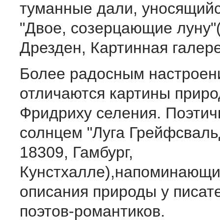
туманные дали, уносящийся
"Двое, созерцающие луну"
Дрезден, Картинная галере
Более радосным настроен
отличаются картины приро
Фрид­риху селения. Поэти
солнцем "Луга Грейфсваль
18309, Гамбург,
Кунстхалле),напоминающи
описания природы у писат
поэтов-романтиков.