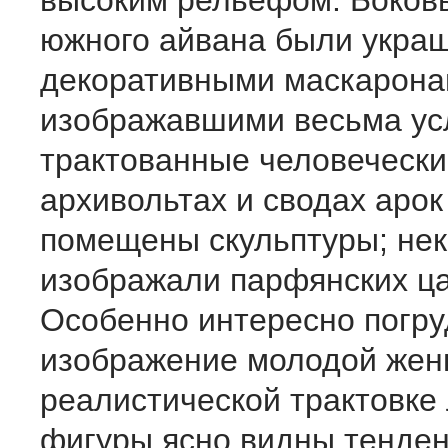
высоким рельефом. Боков
южного айвана были укра
декоративными маскарона
изображавшими весьма ус
трактованные человечески
архивольтах и сводах арок
помещены скульптуры; не
изображали парфянских ца
Особенно интересно погр
изображение молодой жен
реалистической трактовке
фигуры ясно видны тенден