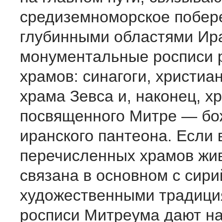
средиземноморское побер
глубинными областями Ира
монументальные росписи 
храмов: синагоги, христиа
храма Зевса и, наконец, х
посвященного Митре — бо
иранского пантеона. Если 
перечисленных храмов жи
связана в основном с сир
художественными традици
росписи Митреума дают н