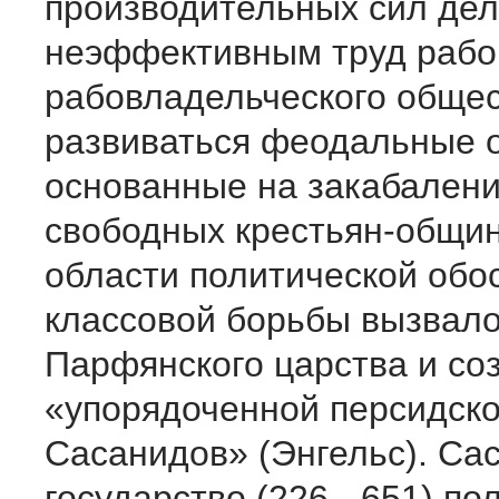
производительных сил де
неэффективным труд рабов
рабовладельческого общес
развиваться феодальные 
основанные на закабален
свободных крестьян-общин
области политической обо
классовой борьбы вызвал
Парфянского царства и со
«упорядоченной персидск
Сасанидов» (Энгельс). Са
государство (226 - 651) по