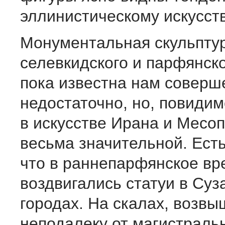
эллинистическому искусств
Монументальная скульпту
селевкидского и парфянск
пока известна нам соверш
недостаточно, но, повидим
в искусстве Ирана и Месо
весьма значительной. Есть
что в раннепарфянское вр
воздвигались статуи в Суз
городах. На скалах, возв
неподалеку от магистраль