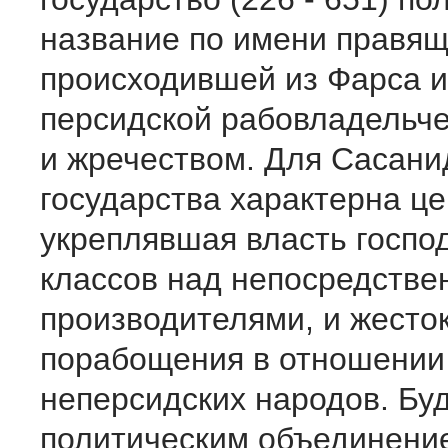
название по имени правящ
происходившей из Фарса 
персидской рабовладельче
и жречеством. Для Сасани
государства характерна ц
укреплявшая власть госпо
классов над непосредств
производителями, и жесто
порабощения в отношении
неперсидских народов. Бу
политическим объединени