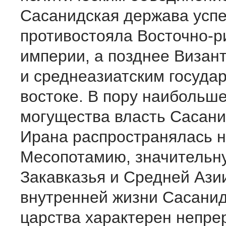
Сасанидская держава усп
противостояла Восточно-р
империи, а позднее Визан
и среднеазиатским госуда
востоке. В пору наибольше
могущества власть Сасан
Ирана распространялась 
Месопотамию, значительн
Закавказья и Средней Ази
внутренней жизни Сасанид
царства характерен непре