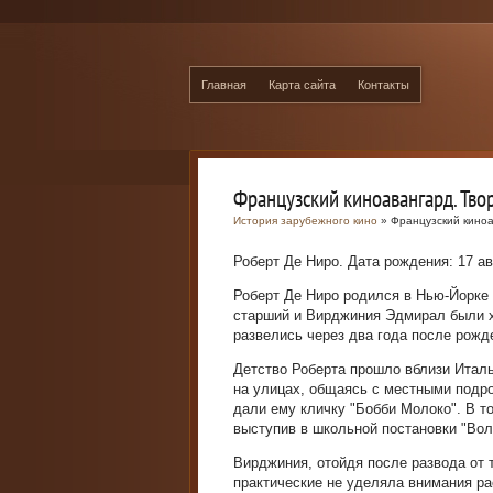
Главная
Карта сайта
Контакты
Французский киноавангард. Тво
История зарубежного кино
» Французский киноа
Роберт Де Ниро. Дата рождения: 17 а
Роберт Де Ниро родился в Нью-Йорке 
старший и Вирджиния Эдмирал были х
развелись через два года после рожд
Детство Роберта прошло вблизи Итал
на улицах, общаясь с местными подро
дали ему кличку "Бобби Молоко". В т
выступив в школьной постановки "Вол
Вирджиния, отойдя после развода от 
практические не уделяла внимания ра