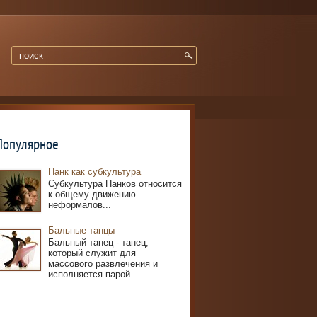
Популярное
Панк как субкультура
Субкультура Панков относится
к общему движению
неформалов...
Бальные танцы
Бальный танец - танец,
который служит для
массового развлечения и
исполняется парой...