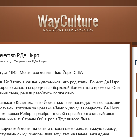
рчество Р.Де Ниро
вангард. Творчество Р.Де Ниро
вгуст 1943. Место рождения: Нью-Йорк, США
в 1943 году в семье художников: его родители, Роберт Де Ниро
орошо известны среди нью-йоркской богемы того времени. Они
ения сына, решив разойтись полюбовно.
ьянского Квартала Нью-Йорка: мальчик проводил много времени
стками, которые за чрезвычайную худобу и бледность Де Ниро
о же время Роберт приобрел и свой первый театральный опыт,
шебника из Страны Оз" в роли Трусливого Льва.
творческой деятельности и открыв свою издательскую фирму,
стущему сыну, обеспечивая ему, тем не менее, безбедное