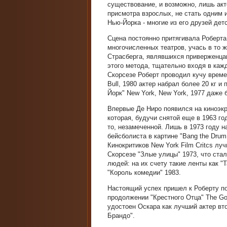
существование, и возможно, лишь акт
присмотра взрослых, не стать одним и
Нью-Йорка - многие из его друзей дет
Сцена постоянно притягивала Роберта 
многочисленных театров, учась в то 
Страсберга, являвшихся приверженца
этого метода, тщательно входя в каж
Скорсезе Роберт проводил кучу време
Bull, 1980 актер набрал более 20 кг 
Йорк" New York, New York, 1977 даже 
Впервые Де Ниро появился на киноэкр
которая, будучи снятой еще в 1963 го
то, незамеченной. Лишь в 1973 году 
бейсболиста в картине "Bang the Dru
Кинокритиков New York Film Critcs лу
Скорсезе "Злые улицы" 1973, что ста
людей: на их счету такие ленты как "
"Король комедии" 1983.
Настоящий успех пришел к Роберту п
продолжении "Крестного Отца" The God
удостоен Оскара как лучший актер вт
Брандо".