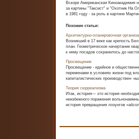
Вскоре Американская Киноакадемия н
за картины "Таксист" и "Охотник На О
в 1981 году - за роль в картине Март
Похожие статьи:
Архитектурно-планировочная организ
Возникший в 17 веке как крепость Бел
план. Геометрическое начертание ква
к нему посадов сохранилось до настоя
Просвещение
Просвещение - идейное и общественн
переменами в условиях жизни под вл
капиталистических производствен- ных
Теория сюрреализма
Итак, история— это история необходи
неизбежного поражения вольнонаемных
история превращения лозунгов «абсол