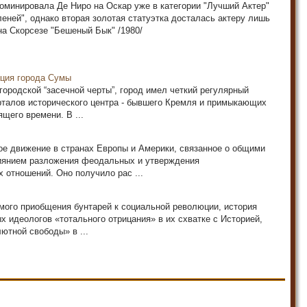
оминировала Де Ниро на Оскар уже в категории "Лучший Актер"
леней", однако вторая золотая статуэтка досталась актеру лишь
ина Скорсезе "Бешеный Бык" /1980/
ация города Сумы
городской “засечной черты”, город имел четкий регулярный
рталов исторического центра - бывшего Кремля и примыкающих
щего времени. В ...
ое движение в странах Европы и Америки, связанное о общими
иянием разложения феодальных и утверждения
 отношений. Оно получило рас ...
мого приобщения бунтарей к социальной революции, история
 идеологов «тотального отрицания» в их схватке с Историей,
ютной свободы» в ...