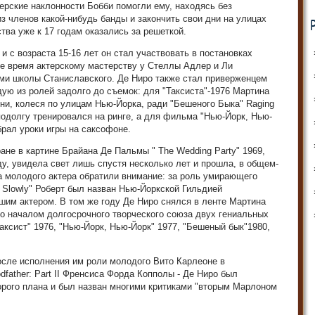
ерские наклонности Бобби помогли ему, находясь без
з членов какой-нибудь банды и закончить свои дни на улицах
ства уже к 17 годам оказались за решеткой.
и с возраста 15-16 лет он стал участвовать в постановках
же время актерскому мастерству у Стеллы Адлер и Ли
ми школы Станиславского. Де Ниро также стал приверженцем
дую из ролей задолго до съемок: для "Таксиста"-1976 Мартина
ни, колеся по улицам Нью-Йорка, ради "Бешеного Быка" Raging
и подолгу тренировался на ринге, а для фильма "Нью-Йорк, Нью-
брал уроки игры на саксофоне.
ане в картине Брайана Де Пальмы " The Wedding Party" 1969,
ду, увидела свет лишь спустя несколько лет и прошла, в общем-
на молодого актера обратили внимание: за роль умирающего
m Slowly" Роберт был назван Нью-Йоркской Гильдией
чшим актером. В том же году Де Ниро снялся в ленте Мартина
ло началом долгосрочного творческого союза двух гениальных
Таксист" 1976, "Нью-Йорк, Нью-Йорк" 1977, "Бешеный бык"1980,
осле исполнения им роли молодого Вито Карлеоне в
father: Part II Френсиса Форда Копполы - Де Ниро был
орого плана и был назван многими критиками "вторым Марлоном