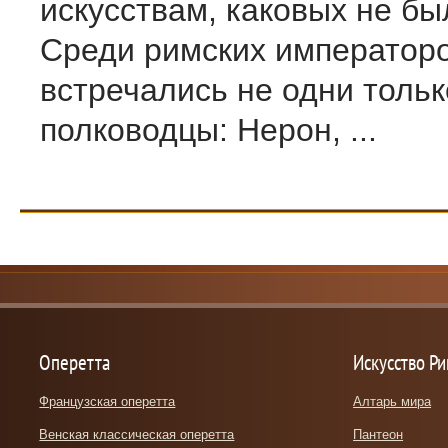
искусствам, каковых не бы
Среди римских император
встречались не одни толь
полководцы: Нерон, ...
Оперетта
Искусство Р
Французская оперетта
Алтарь мира
Венская классическая оперетта
Пантеон