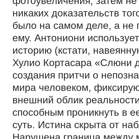
фотоувеличения, затем не
никаких доказательств того
было на самом деле, а не 
ему. Антониони используе
историю (кстати, навеянн
Хулио Кортасара «Слюни д
создания притчи о непозн
мира человеком, фиксир
внешний облик реальности
способным проникнуть в е
суть. Истина скрыта от на
Нарушена граница между