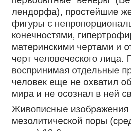
первобытные "венеры" (Ве
лендорфа), простейшие ж
фигуры с непропорцио­на
конечностями, гипертроф
мате­ринскими чертами и о
черт человеческого лица.
воспринимая отдельные п
человек еще не охватил о
мира и не осознал в ней с
Живописные изображения
мезолитической поры (ср