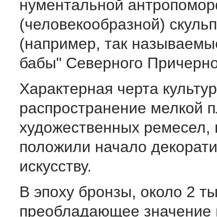
нументальной антропомо
(человекообразной) скуль
(например, так называемы
бабы" Северного Причерно
Характерная черта культу
распростране­ние мелкой п
художественных ремесел, 
положили начало декорат
искусству.
В эпоху бронзы, около 2 тыс
преобладающее значение 