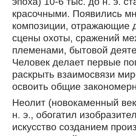
эпоха) 10-6 тыс. до н. э. с
красочны­ми. Появились м
композиции, отражающие 
сцены охоты, сражений ме
племенами, бытовой деяте
Человек делает первые по
раскрыть взаимосвязи мир
освоить общие зако­номерн
Неолит (новокаменный век)
н. э., обогатил изобразите
искусство созданием прои