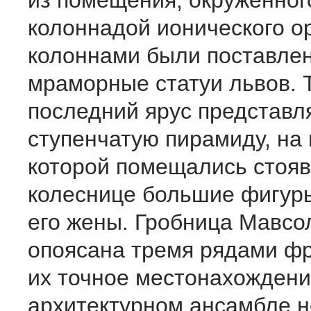
из помещения, окруженног
колоннадой ионического о
колоннами были поставле
мраморные статуи львов. 
последний ярус представл
ступенчатую пирамиду, на
которой помещались стоя
колеснице большие фигуры
его жены. Гробница Мавсо
опоясана тремя рядами фр
их точное местонахождени
архитектурном ансамбле н