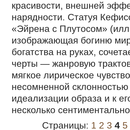
красивости, внешней эффе
нарядности. Статуя Кефис
«Эйрена с Плутосом» (илл.
изображающая богиню мир
богатства на руках, сочет
черты — жанровую трактов
мягкое лирическое чувств
несомненной склонностью 
идеализации образа и к ег
несколько сентиментально
Страницы:
1
2
3
4
5