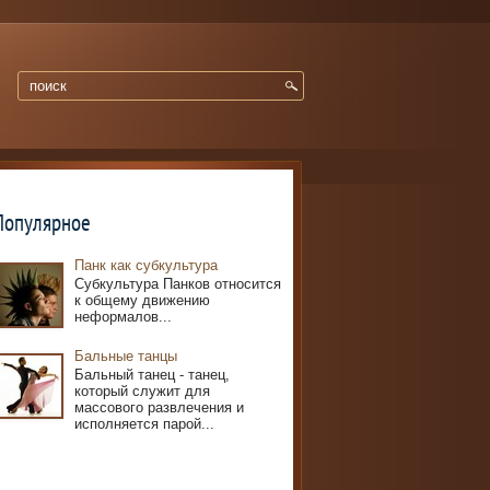
Популярное
Панк как субкультура
Субкультура Панков относится
к общему движению
неформалов...
Бальные танцы
Бальный танец - танец,
который служит для
массового развлечения и
исполняется парой...