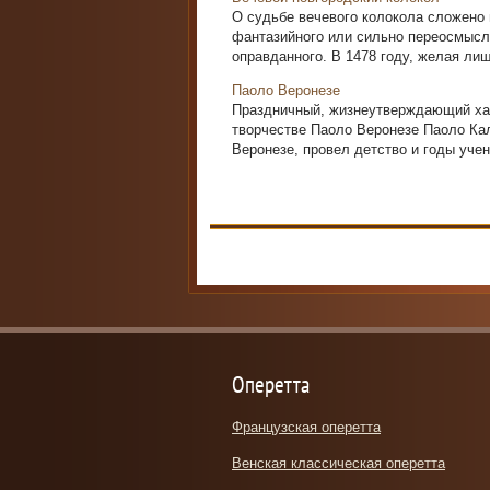
О судьбе вечевого колокола сложено 
фантазийного или сильно переосмысле
оправданного. В 1478 году, желая лиш
Паоло Веронезе
Праздничный, жизнеутверждающий хар
творчестве Паоло Веронезе Паоло Ка
Веронезе, провел детство и годы уче­н
Оперетта
Французская оперетта
Венская классическая оперетта