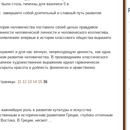
 были столь типичны для вазописи 5 в.
.э. завершило собой длительный и славный путь развития
тории человечества поставило своей целью правдивое
ценности человеческой личности и человеческого коллектива.
роявлениях впервые в истории классового общества выразило
храняет и для нас вечную, непреходящую ценность, как одна
ном развитии человечества. В произведениях классического
шенное художественное выражение идеал гармонически
аскрыты красота и доблесть физически и нравственно
Страницы:
11
12
13
14
15
16
 важнейшую роль в развитии культуры и искусства
ственным и историческим развитием Греции, глубоко отличным
Востока. В Греции, несмот ...