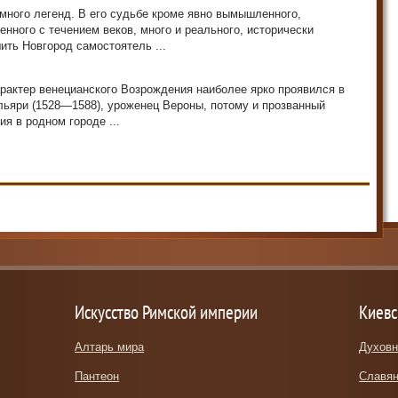
много легенд. В его судьбе кроме явно вымышленного,
нного с течением веков, много и реального, исторически
ить Новгород самостоятель ...
актер венецианского Возрожде­ния наиболее ярко проявился в
льяри (1528—1588), уроженец Вероны, потому и прозванный
ия в родном городе ...
Искусство Римской империи
Киевс
Алтарь мира
Духовн
Пантеон
Славян