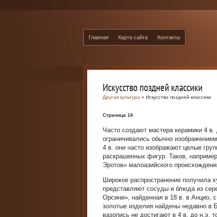
Главная
Карта сайта
Контакты
Искусство поздней классики
Другая культура
» Искусство поздней классики
Страница 16
Часто создают мастера керамики 4 в. д
ограничивались обычно изображением 
4 в. они часто изображают целые груп
раскрашенных фигур. Таков, наприме
Эротов» малоазийского происхождени
Широкое распространение получила х
представляют сосуды и блюда из сер
Орсини», найденная в 18 в. в Анцио
золотые изделия найдены недавно в Б
вазопись не достигают в 4 в. до н.э.