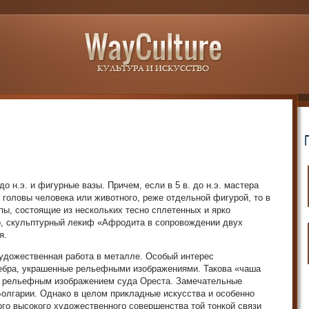
о н.э. и фигурные вазы. Причем, если в 5 в. до н.э. мастера
головы человека или животного, реже отдельной фигурой, то в
пы, состоящие из нескольких тесно сплетенных и ярко
р, скульптурный лекиф «Афродита в сопровождении двух
я.
удожественная работа в металле. Особый интерес
ебра, украшенные рельефными изображениями. Такова «чаша
, с рельефным изображением суда Ореста. Замечательные
олгарии. Однако в целом прикладные искусства и особенно
 того высокого художественного совершенства той тонкой связи