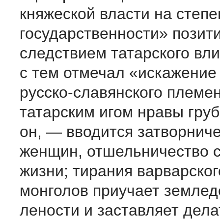
княжеской власти на степе
государственности» позит
следствием татарского вли
с тем отмечал «искажение
русско-славянского племе
татарским игом нравы гру
он, — вводится затворнич
женщин, отшельничество 
жизни; тирания варварског
монголов приучает землед
лености и заставляет делат