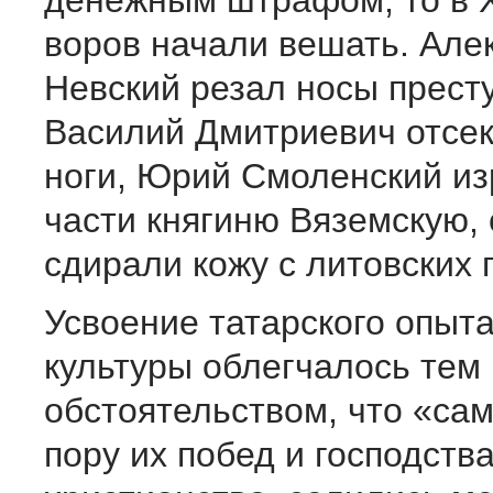
денежным штрафом, то в X
воров начали вешать. Але
Невский резал носы прест
Василий Дмитриевич отсек
ноги, Юрий Смоленский из
части княгиню Вяземскую,
сдирали кожу с литовских 
Усвоение татарского опыта
культуры облегчалось тем
обстоятельством, что «сам
пору их побед и господств