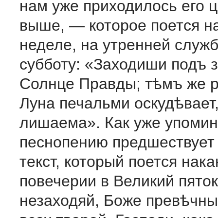
нам уже приходилось его 
выше, — которое поется н
неделе, на утренней служ
субботу: «Заходиши подъ 
Солнце Правды; тѣмъ же 
Луна печальми оскудѣвает,
лишаема». Как уже упомин
песнопению предшествует
текст, который поется нак
повечерии в Великий пято
незаходяй, Боже превѣчны