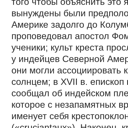
того чтобы объяснить это 
вынуждены были предполож
Америке задолго до Колум
проповедовал апостол Фом
ученики; культ креста про
у индейцев Северной Амер
они могли ассоциировать к
солнцем; в XVII в. епископ
сообщал об индейском пл
которое с незапамятных в
именует себя крестопокло
(«cruciantaux»). Наконец, 