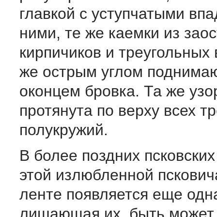
главкой с уступчатыми вп
ними, те же каемки из зао
кирпичиков и треугольных 
же острым углом поднима
оконцем бровка. Та же узо
протянута по верху всех т
полукружий.
В более поздних псковских
этой излюбленной пскович
ленте появляется еще одна
лишающая их, быть может