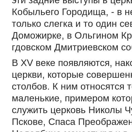
эти задние выступы в церк
Кобыльего Городища, - в н
только слегка и то один се
Доможирке, в Ольгином Кр
гдовском Дмитриевском со
В XV веке появляются, нак
церкви, которые соверше
столбов. К ним относятся 
маленькие, примером кот
служить церковь Николы Ч
Пскове, Спаса Преображе