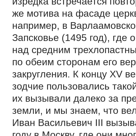
изредка встречается повто
же мотива на фасаде церкв
например, в Варлаамовско
Запсковье (1495 год), где 
над средним трехлопастн
по обеим сторонам его вер
закругления. К концу XV в
зодчие пользовались такой
их вызывали далеко за пр
земли, и мы знаем, что ве
Иван Васильевич III вызыв
году в Москву, где они мно