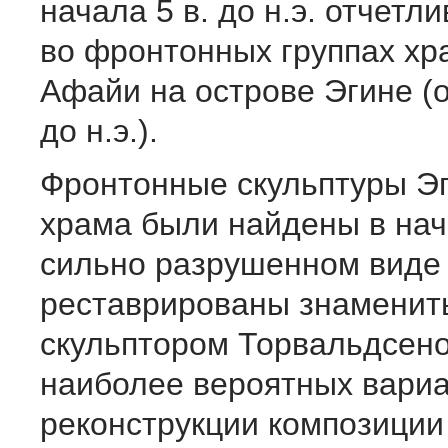
начала 5 в. до н.э. отчетл
во фронтонных группах х
Афайи на острове Эгине (о
до н.э.).
Фронтонные скульптуры Эг
храма были найдены в нача
сильно разрушенном виде 
реставрированы знаменит
скульптором Торвальдсено
наиболее вероятных вари
реконструкции композици