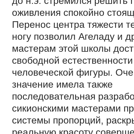
до н.э. стремился решить
оживления спокойно стоящ
Перенос центра тяжести т
ногу позволил Агеладу и д
мастерам этой школы дост
свободной естественности
человеческой фигуры. Оч
значение имела также
последовательная разрабо
сикионскими мастерами п
системы пропорций, раск
реальную красоту соверш