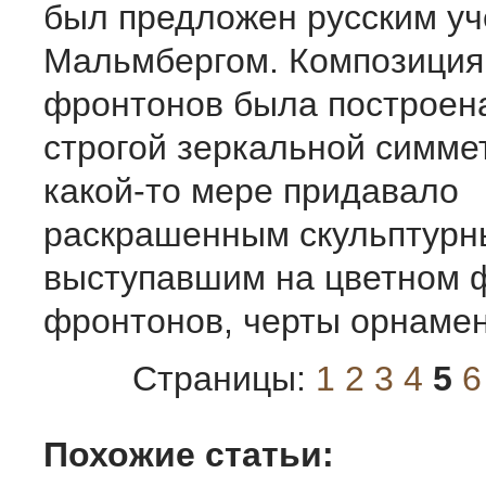
был предложен русским уч
Мальмбергом. Композиция
фронтонов была построена
строгой зеркальной симмет
какой-то мере придавало
раскрашенным скульптурн
выступавшим на цветном 
фронтонов, черты орнамен
Страницы:
1
2
3
4
5
6
Похожие статьи: