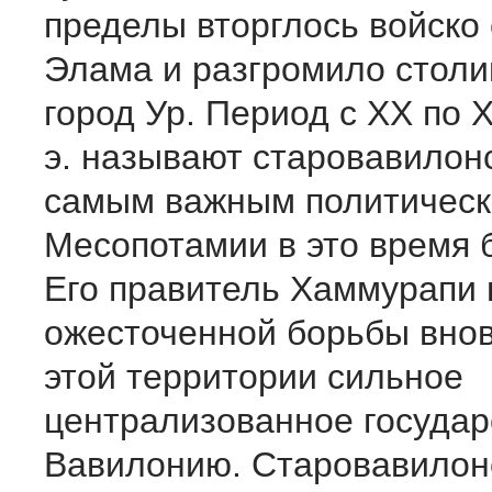
пределы вторглось войско
Элама и разгромило столи
город Ур. Период с XX по XV
э. называют старовавилонск
самым важным политическ
Месопотамии в это время 
Его правитель Хаммурапи 
ожесточенной борьбы внов
этой территории сильное
централизованное госуда
Вавилонию. Старовавилон