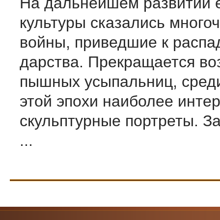
На дальнейшем развитии е
культуры сказа­лись мног
войны, приведшие к распад
дарства. Прекращается во
пышных усыпальниц, сред
этой эпохи наиболее инте
скульптур­ные портреты. З
...