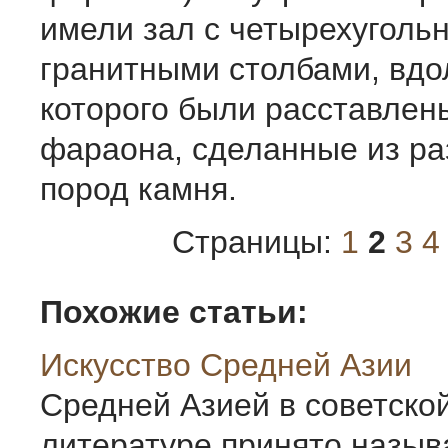
имели зал с четырехуголь
гранитными столбами, вдо
которого были расставлен
фараона, сделанные из р
пород камня.
Страницы:
1
2
3
4
Похожие статьи:
Искусство Средней Азии
Средней Азией в советско
литературе принято назыв