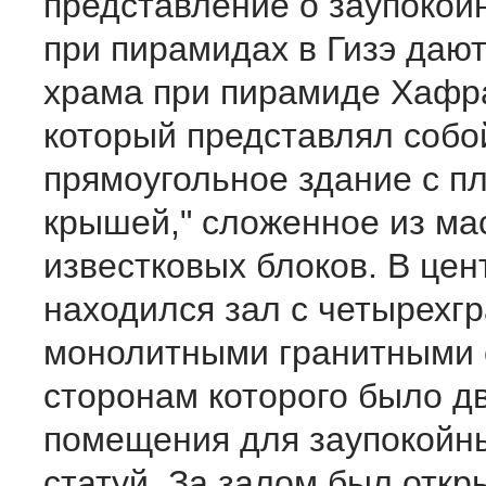
представление о заупокой
при пирамидах в Гизэ дают
храма при пирамиде Хафра
который представлял собо
прямоугольное здание с п
крышей," сложенное из ма
известковых блоков. В цен
находился зал с четырехг
монолитными гранитными 
сторонам которого было дв
помещения для заупокойн
статуй. За залом был откр