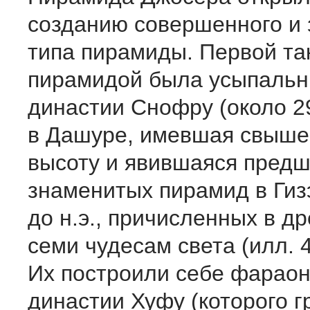
созданию совершенного и 
типа пирамиды. Первой та
пирамидой была усыпальн
династии Снофру (около 290
в Дашуре, имевшая свыше 
высоту и явившаяся пред
знаменитых пирамид в Гизэ
до н.э., причисленных в др
семи чудесам света (илл. 40
Их построили себе фараоны
династии Хуфу (которого г