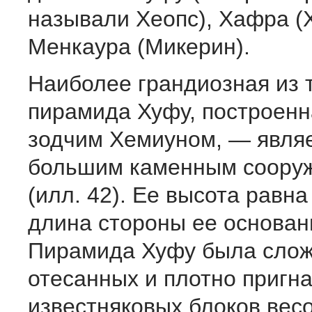
называли Хеопс), Хафра (
Менкаура (Микерин).
Наиболее грандиозная из 
пирамида Хуфу, построенн
зодчим Хемиуном, — явля
большим каменным соору
(илл. 42). Ее высота равна 
длина стороны ее основани
Пирамида Хуфу была слож
отесанных и плотно пригн
известняковых блоков вес