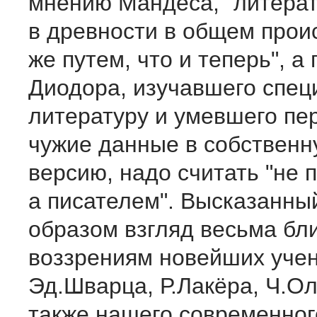
мнению Мандеса, "литерат
в древности в общем прои
же путем, что и теперь", а
Диодора, изучавшего спе
литературу и умевшего пе
чужие данные в собствен
версию, надо считать "не 
а писателем". Высказанны
образом взгляд весьма бл
воззрениям новейших учен
Эд.Шварца, Р.Лакёра, Ч.О
также нашего современног