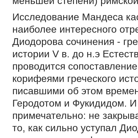
меньшей степени) римской
Исследование Мандеса ка
наиболее интересного отр
Диодорова сочинения - гр
истории V в. до н.э Естест
проводится сопоставление
корифеями греческого ист
писавшими об этом времени
Геродотом и Фукидидом. И 
примечательно: не закрыва
то, как сильно уступал Ди