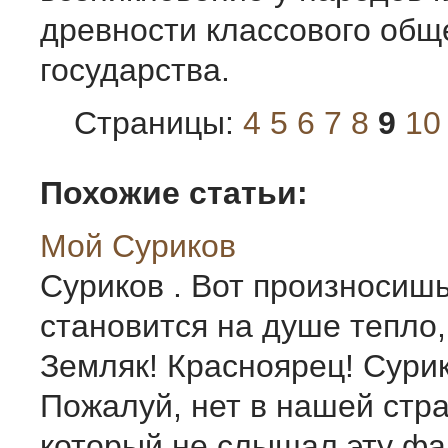
древности классового общ
государства.
Страницы:
4
5
6
7
8
9
10
Похожие статьи:
Мой Суриков
Суриков . Вот произносишь
становится на душе тепло,
Земляк! Красноярец! Сурик
Пожалуй, нет в нашей стра
который не слышал эту ф