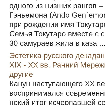
одного из низших рангов –
Гэньемона (Ando Gen`emon
при рождении имя Токутаро
Семья Токутаро вместе с 
30 самураев жила в каза ..
Эстетика русского декада
XIX - XX вв. Ранний Мереж
другие
Канун наступающего ХХ ве
воспринимался современн
некий итог исчерпавшей с