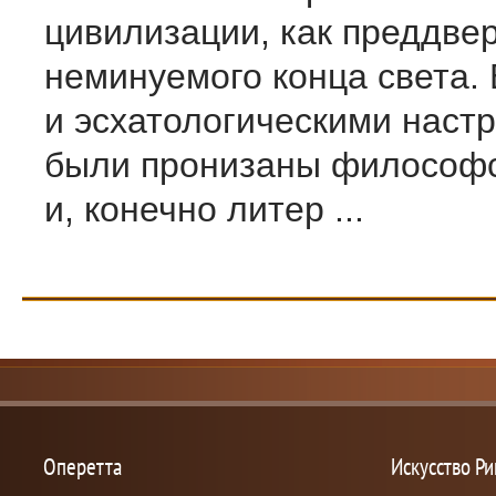
цивилизации, как преддве
неминуемого конца света.
и эсхатологическими наст
были пронизаны философс
и, конечно литер ...
Оперетта
Искусство Р