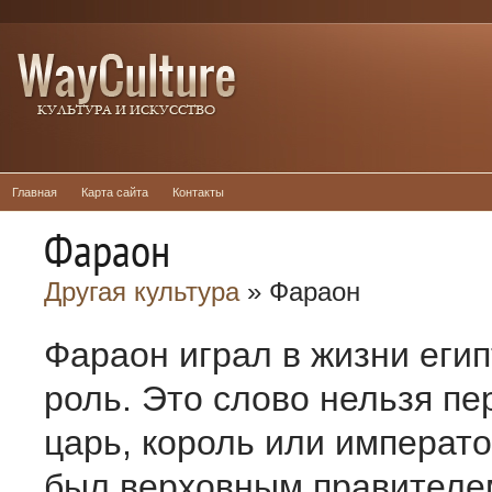
Главная
Карта сайта
Контакты
Фараон
Другая культура
» Фараон
Фараон играл в жизни еги
роль. Это слово нельзя пе
царь, король или императ
был верховным правителе