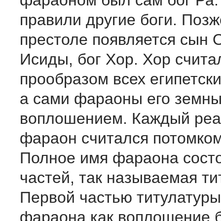
фараоном был сам бог Ра.
правили другие боги. Позж
престоле появляется сын 
Исиды, бог Хор. Хор счита
прообразом всех египетск
а сами фараоны его земн
воплошением. Каждый ре
фараон считался потомком
Полное имя фараона состо
частей, так называемая ти
Первой частью титулатуры
фараона как воплошение б