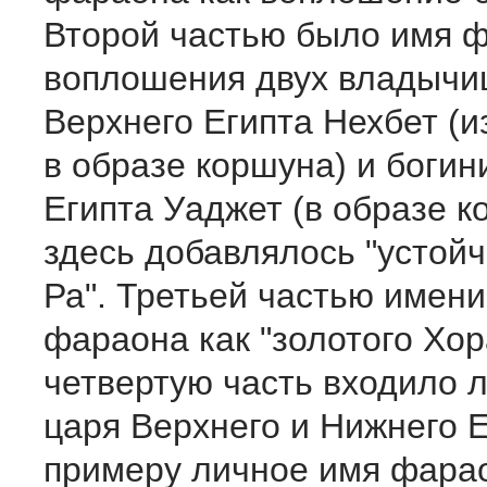
Второй частью было имя ф
воплошения двух владычиц
Верхнего Египта Нехбет (
в образе коршуна) и богин
Египта Уаджет (в образе к
здесь добавлялось "устой
Ра". Третьей частью имен
фараона как "золотого Хор
четвертую часть входило 
царя Верхнего и Нижнего Е
примеру личное имя фарао