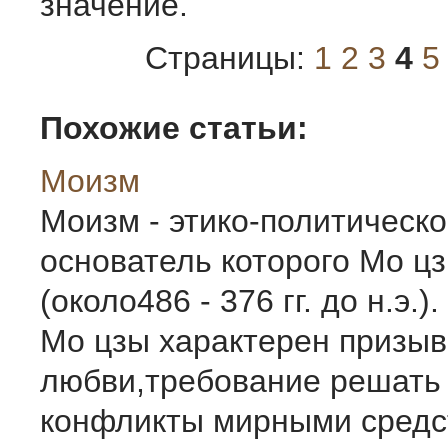
значение.
Страницы:
1
2
3
4
5
Похожие статьи:
Моизм
Моизм - этико-политическо
основатель которого Мо цз
(около486 - 376 гг. до н.э.)
Мо цзы характерен призыв
любви,требование решать
конфликты мирными средст