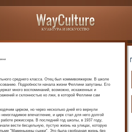
лини
льного среднего класса. Отец был коммивояжером. В школе
исованию. Подробности начала жизни Феллини запутаны. Его
ержат много воспоминаний, возможно, искаженных и
ражений и склонностью ко лжи, в которой Феллини сам
родячим цирком, но через несколько дней его вернули
 неизгладимое впечатление, и цирк стал для него долгой
 работе режиссера. В последний год школы, в 1937 году,
ачали вести бесцельную, пустую жизнь на улицах, которую
ильме "Маменькины сынки". Это была свободная жизнь без