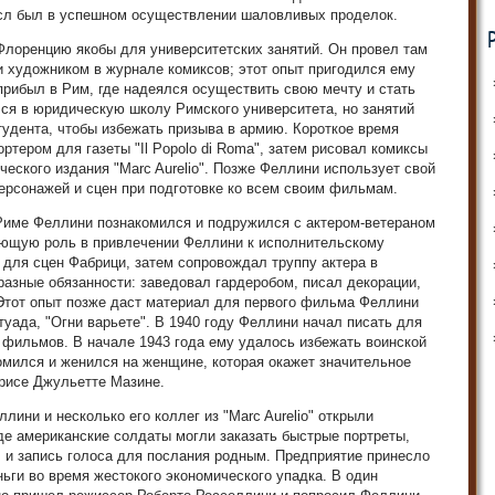
ысл был в успешном осуществлении шаловливых проделок.
Флоренцию якобы для университетских занятий. Он провел там
и художником в журнале комиксов; этот опыт пригодился ему
рибыл в Рим, где надеялся осуществить свою мечту и стать
ся в юридическую школу Римского университета, но занятий
студента, чтобы избежать призыва в армию. Короткое время
ртером для газеты "Il Popolo di Roma", затем рисовал комиксы
ческого издания "Marc Aurelio". Позже Феллини использует свой
ерсонажей и сцен при подготовке ко всем своим фильмам.
 Риме Феллини познакомился и подружился с актером-ветераном
ающую роль в привлечении Феллини к исполнительскому
 для сцен Фабрици, затем сопровождал труппу актера в
 разные обязанности: заведовал гардеробом, писал декорации,
 Этот опыт позже даст материал для первого фильма Феллини
туада, "Огни варьете". В 1940 году Феллини начал писать для
 фильмов. В начале 1943 года ему удалось избежать воинской
комился и женился на женщине, которая окажет значительное
трисе Джульетте Мазине.
ини и несколько его коллег из "Marc Aurelio" открыли
де американские солдаты могли заказать быстрые портреты,
 и запись голоса для послания родным. Предприятие принесло
ьги во время жестокого экономического упадка. В один