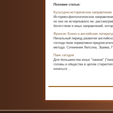
Похожие статьи:
Культурно-историческое направление 
Историко-филологическое направление
но оно не исчерпывало ее; рассматр
богатством и иных направлений, которы
Фрэнсис Бэкон и английская литератур
Начальный период развития английской
господством нормативно-предписатель
метода. Сочинения Уилсона, Эшема, Га
Панк сегодня
Для большинства юных "панков" ("пион
головы и общества в целом стереотип 
копаться ...