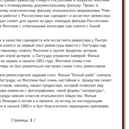
но пришел режиссер Роберто Росселлини и попросил Феллини
ием к планируемому документальному фильму. Проект в
жному классическому фильму итальянского неореализма "Рим -
ни работал с Росселлини как сценарист и ассистент режиссера
 дал сюжет для одного из двух эпизодов фильма Росселлини
ром Феллини с отбеленными волосами сам снялся с Анной
х в качестве сценариста или ассистента режиссера у Пьетро
и взялся за первый опыт режиссуры вместе с Латтуада над
бственному сюжету Феллини о труппе бродячих актеров.
ил игрой актеров, а Латтуада управлял камерой. Фильм
на экраны в начале 1951 года. Феллини снова стал
перь он был решительно настроен снова стать режиссером.
вое режиссерское задание соло. Фильм "Белый шейх" сначала
аттуаде, но Феллини был очень настойчив и, прокрутив сюжет
сторов, наконец, нашел продюсера, который позволил ему
мире комиксов с фотографиями, такой формы "литературы",
 среди нижних классов итальянского общества. Фильм
в Венеции и потом и в прокате, но вслед за последующим
 в начале 1960-х и был благосклонно переоценен критиками,
Страницы:
1
2