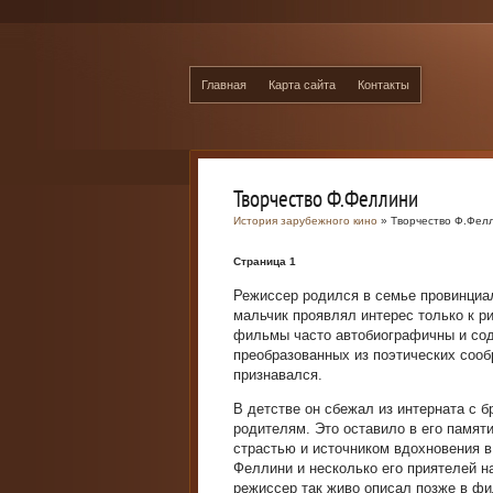
Главная
Карта сайта
Контакты
Творчество Ф.Феллини
История зарубежного кино
» Творчество Ф.Фел
Страница 1
Режиссер родился в семье провинциа
мальчик проявлял интерес только к р
фильмы часто автобиографичны и сод
преобразованных из поэтических сооб
признавался.
В детстве он сбежал из интерната с б
родителям. Это оставило в его памяти
страстью и источником вдохновения в
Феллини и несколько его приятелей н
режиссер так живо описал позже в ф