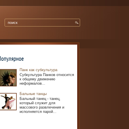
Популярное
Панк как субкультура
Субкультура Панков относится
к общему движению
неформалов...
Бальные танцы
Бальный танец - танец,
который служит для
массового развлечения и
исполняется парой...