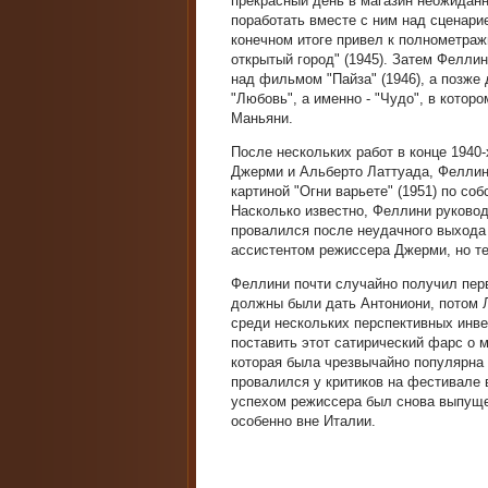
прекрасный день в магазин неожидан
поработать вместе с ним над сценар
конечном итоге привел к полнометра
открытый город" (1945). Затем Фелли
над фильмом "Пайза" (1946), а позже
"Любовь", а именно - "Чудо", в кото
Маньяни.
После нескольких работ в конце 1940-
Джерми и Альберто Латтуада, Феллин
картиной "Огни варьете" (1951) по со
Насколько известно, Феллини руковод
провалился после неудачного выхода 
ассистентом режиссера Джерми, но те
Феллини почти случайно получил пер
должны были дать Антониони, потом Л
среди нескольких перспективных инве
поставить этот сатирический фарс о 
которая была чрезвычайно популярна
провалился у критиков на фестивале 
успехом режиссера был снова выпущен
особенно вне Италии.