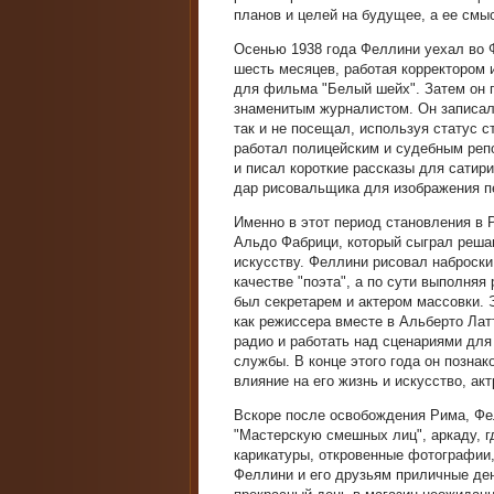
планов и целей на будущее, а ее см
Осенью 1938 года Феллини уехал во 
шесть месяцев, работая корректором 
для фильма "Белый шейх". Затем он п
знаменитым журналистом. Он записал
так и не посещал, используя статус 
работал полицейским и судебным репо
и писал короткие рассказы для сатири
дар рисовальщика для изображения п
Именно в этот период становления в
Альдо Фабрици, который сыграл реш
искусству. Феллини рисовал наброски
качестве "поэта", а по сути выполняя
был секретарем и актером массовки.
как режиссера вместе в Альберто Лат
радио и работать над сценариями для
службы. В конце этого года он позна
влияние на его жизнь и искусство, ак
Вскоре после освобождения Рима, Фелл
"Мастерскую смешных лиц", аркаду, г
карикатуры, откровенные фотографии,
Феллини и его друзьям приличные ден