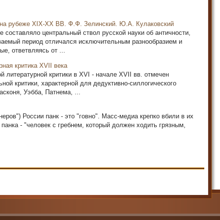
на рубеже XIX-XX ВВ. Ф.Ф. Зелинский. Ю.А. Кулаковский
 составляло центральный ствол русской науки об античности,
иваемый период отличался исключительным разнообразием и
е, ответвляясь от ...
ная критика XVII века
 литературной критики в XVI - начале XVII вв. отмечен
ной критики, характерной для дедуктивно-силлогического
сконя, Уэбба, Патнема, ...
еров") России панк - это "говно". Масс-медиа крепко вбили в их
панка - "человек с гребнем, который должен ходить грязным,