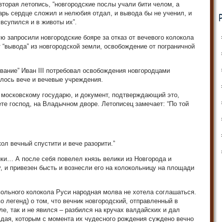
вторая летопись, “новгородские послы учали бити челом, а
арь сердце сложил и нелюбия отдал, и вывода бы не ученил, и
 всупился и в животы их”.
ую запросили новгородские бояре за отказ от вечевого колокола
т “вывода” из новгородской земли, освобождение от пограничной
ование” Иван III потребовал освобождения новгородцами
лось вече и вечевые учреждения.
 московскому государю, и документ, подтверждающий это,
ете господ, на Владычном дворе. Летописец замечает: “По той
ол вечный спустити и вече разорити.”
ики… А после себя повелел князь велики из Новгорода и
, и привезен бысть и вознесли его на колокольницу на площади
ольного колокола Руси народная молва не хотела соглашаться.
 легенд) о том, что вечник новгородский, отправленный в
ле, так и не явился – разбился на кручах валдайских и дал
дая, которым с момента их чудесного рождения суждено вечно