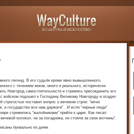
л
много легенд. В его судьбе кроме явно вымышленного,
нного с течением веков, много и реального, исторически
шить Новгород самостоятельности и стремясь присоединить его
I с войском подошел к Господину Великому Новгороду и осадил
ей строгостью поставил вопрос о вечевом строе: “вечю
и, а государство все нам держати”…И если “черные люди”
бояре стремились “жалобниками” прийти к царю. Как писал
вечевой колокол, ни за посадника, но стояли за свои вотчины”.
писаны буквально по дням.