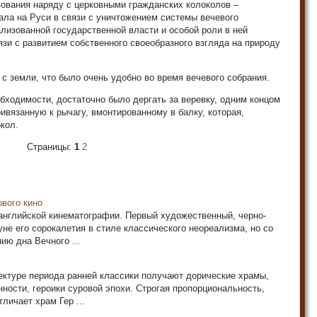
зования наряду с церковными гражданских колоколов –
ала на Руси в связи с уничтожением системы вечевого
лизованной государственной власти и особой роли в ней
язи с развитием собственного своеобразного взгляда на природу
 с земли, что было очень удобно во время вечевого собрания.
бходимости, достаточно было дергать за веревку, одним концом
ивязанную к рычагу, вмонтированному в балку, которая,
кол.
Страницы:
1
2
ового кино
 английской кинематографии. Первый художественный, черно-
не его сорокалетия в стиле классического неореализма, но со
ию дна Вечного ...
к­туре периода ранней классики получают дорические хра­мы,
ности, героики суровой эпохи. Строгая пропорциональность,
личает храм Гер ...