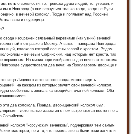
ам, петь о вольности, то, тревожа души людей, то, утешая, и
я им в Новгород (а они вернуться только тогда, когда не Руси
воедино, в вечевой колокол. Тогда и поплывет над Россией
ойства наши и неурядицы.
л?
о свода изображен связанный веревками (как узник) вечевой
отовленный к отправке в Москву. А выше – панорама Новгорода
нницей, колокола которой осенены главой с крестом. Рядом
колоколом – вечевым Софийским, над которым нет креста, так
 не церковным. На миниатюре изображены два вечевых колокола.
 в Новгороде существовали два веча: на Ярославовом дворище и
етописца Лицевого летописного свода можно видеть
браний, на каждом из которых звучит свой вечевой колокол.
видна особенность звона в качающийся, очапной колокол. Оба
 качающимися.
о эти два колокола. Правда, дворищенский колокол был,
улярным – летописные известия о нем встречаются постоянно с
 о Софийском.
евой колокол “корсунским вечником”, подчеркивая тем самым
ейским мастером, но и то, что приемы звона были теми же что и