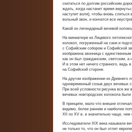
скитаться по долгим российским дорог
ждать, когда настанет время вернутьс
наступит воля), чтобы вновь слиться 
вольный звон, и кончатся все неустр
Какой он легендарный вечевой колоко
На миниатюре из Лицевого летописног
колокол, погруженный на сани и подг
с Софийским собором и Софийской зво
изображена звонница с единственным 
как он был гражданским, светским, а
И в этом нет ничего странного, ведь
на Софийской стороне.
На другом изображении из Древнего л
одновременный созыв двух вечевых со
При всей условности рисунка все же 
вечевых новгородских колокола были
В принципе, мало что внешне отличал
видимо, более ранним и наиболее поп
XII по XV в. и значительно чаще, чем
Исследователи XIX века называли веч
не только то, что он был отлит европ