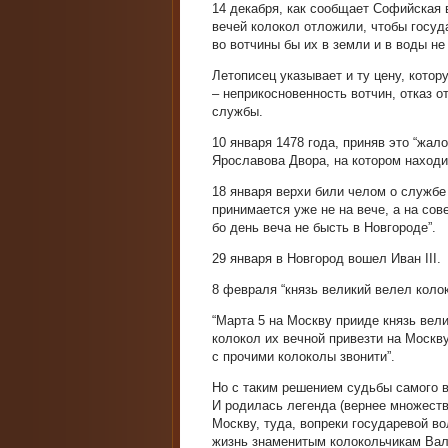
14 декабря, как сообщает Софийская 
вечей колокол отложили, чтобы госуд
во вотчины бы их в земли и в воды не
Летописец указывает и ту цену, котор
– неприкосновенность вотчин, отказ о
службы.
10 января 1478 года, приняв это “жал
Ярославова Двора, на котором находи
18 января верхи били челом о службе
принимается уже не на вече, а на сов
бо день веча не бысть в Новгороде”.
29 января в Новгород вошел Иван III.
8 февраля “князь великий велел колок
“Марта 5 на Москву прииде князь вел
колокол их вечной привезти на Москву
с прочими колоколы звонити”.
Но с таким решением судьбы самого в
И родилась легенда (вернее множество
Москву, туда, вопреки государевой во
жизнь знаменитым колокольчикам Вал