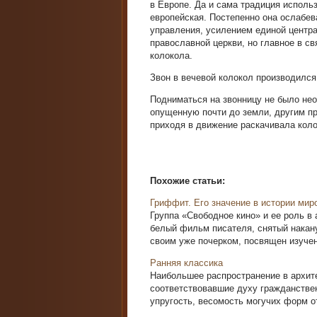
в Европе. Да и сама традиция исполь
европейская. Постепенно она ослабев
управления, усилением единой центра
православной церкви, но главное в св
колокола.
Звон в вечевой колокол производился
Подниматься на звонницу не было нео
опущенную почти до земли, другим пр
приходя в движение раскачивала коло
Похожие статьи:
Гриффит. Его значение в истории мир
Группа «Свободное кино» и ее роль в
белый фильм писателя, снятый накану
своим уже почерком, посвящен изучен
Ранняя классика
Наибольшее распространение в архите
соответствовавшие духу гражданствен
упругость, весомость могучих форм от