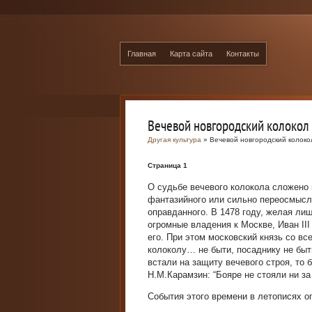
Главная
Карта сайта
Контакты
Вечевой новгородский колокол
Другая культура
» Вечевой новгородский колоко
Страница 1
О судьбе вечевого колокола сложено 
фантазийного или сильно переосмысле
оправданного. В 1478 году, желая ли
огромные владения к Москве, Иван II
его. При этом московский князь со вс
колоколу… не быти, посаднику не быт
встали на защиту вечевого строя, то 
Н.М.Карамзин: “Бояре не стояли ни за 
События этого времени в летописях о