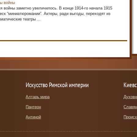
ды войны
я войны заметно увеличилось. В конце 1914-го начала 1915
леск “миниатюромании”. Актеры, ради выгоды, переходят из
матические театры ...
Искусство Римской империи
Киевс
Алтарь мира
Духовн
Пантеон
Славян
Антиной
Происх