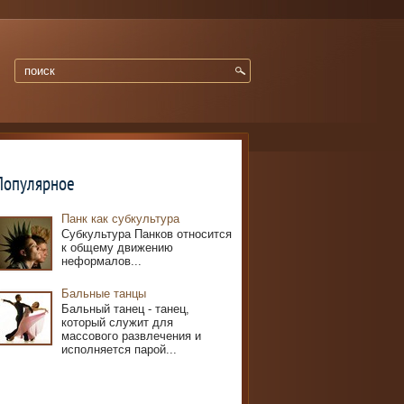
Популярное
Панк как субкультура
Субкультура Панков относится
к общему движению
неформалов...
Бальные танцы
Бальный танец - танец,
который служит для
массового развлечения и
исполняется парой...