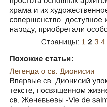
простота основных архите
храма и их художественно
совершенство, доступное 
народу, приобретали особо
Страницы:
1
2
3
4
Похожие статьи:
Легенда о св. Дионисии
Впервые св. Дионисий упо
тексте, посвященном жиз
св. Женевьевы -Vie de sain