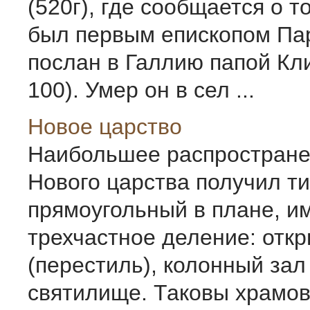
(520г), где сообщается о т
был первым епископом Па
послан в Галлию папой Кл
100). Умер он в сел ...
Новое царство
Наибольшее распростране
Нового царства получил т
прямоугольный в пла­не, 
трехчастное деление: отк
(пере­стиль), колонный зал
святилище. Таковы храмо