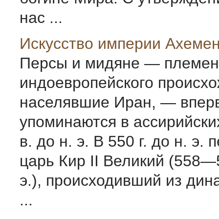
нас ...
Искусство империи Ахеме
Персы и мидяне — племе
индоевропейского происхо
населявшие Иран, — впер
упоминаются в ассирийски
в. до н. э. В 550 г. до н. э.
царь Кир II Великий (558—5
э.), происходивший из дин
...