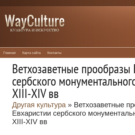
Главная
Карта сайта
Контакты
Ветхозаветные прообразы 
сербского монументального
XIII-XIV вв
Другая культура
» Ветхозаветные п
Евхаристии сербского монументальн
XIII-XIV вв