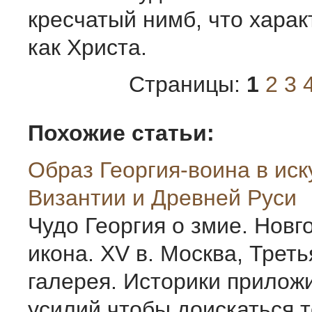
кресчатый нимб, что харак
как Христа.
Страницы:
1
2
3
Похожие статьи:
Образ Георгия-воина в иск
Византии и Древней Руси
Чудо Георгия о змие. Новг
икона. XV в. Москва, Трет
галерея. Историки прилож
усилий,чтобы доискаться т