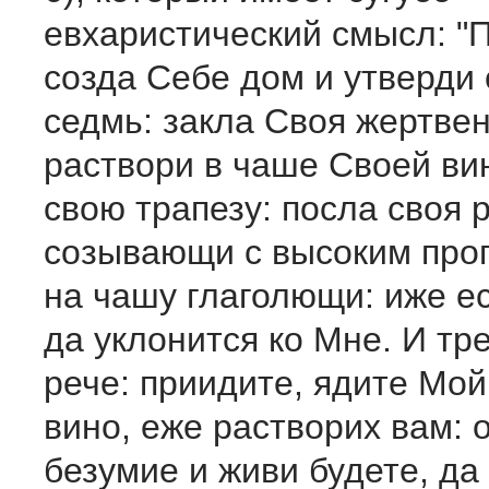
евхаристический смысл: "
созда Себе дом и утверди
седмь: закла Своя жертвен
раствори в чаше Своей вин
свою трапезу: посла своя 
созывающи с высоким про
на чашу глаголющи: иже е
да уклонится ко Мне. И т
рече: приидите, ядите Мой
вино, еже растворих вам: 
безумие и живи будете, да