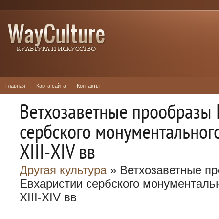
Главная
Карта сайта
Контакты
Ветхозаветные прообразы 
сербского монументального
XIII-XIV вв
Другая культура
» Ветхозаветные п
Евхаристии сербского монументальн
XIII-XIV вв